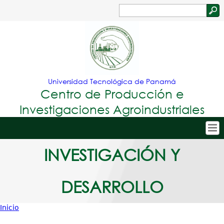
Jump to navigation
Buscar
Formulario
de
búsqueda
Universidad Tecnológica de Panamá
Centro de Producción e
Investigaciones Agroindustriales
Tropical
Inicio
INVESTIGACIÓN Y
Menu
Nuestro Centro
DESARROLLO
Principal
Personal
Proyectos de Investigación
Inicio
Usted
Publicaciones