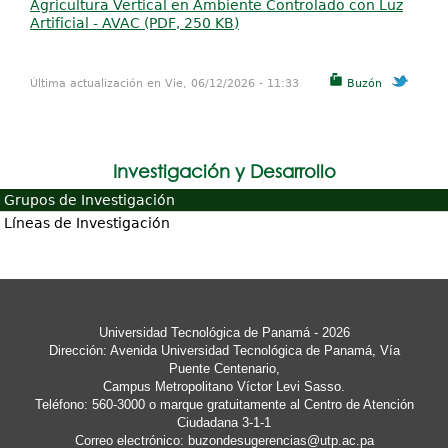
Agricultura Vertical en Ambiente Controlado con Luz
Artificial - AVAC (PDF, 250 KB)
Última actualización en Vie, 06/12/2026 - 11:33
Buzón
Investigación y Desarrollo
Grupos de Investigación
Líneas de Investigación
Universidad Tecnológica de Panamá - 2026
Dirección: Avenida Universidad Tecnológica de Panamá, Vía
Puente Centenario,
Campus Metropolitano Víctor Levi Sasso.
Teléfono: 560-3000 o marque gratuitamente al Centro de Atención
Ciudadana 3-1-1
Correo electrónico:
buzondesugerencias@utp.ac.pa