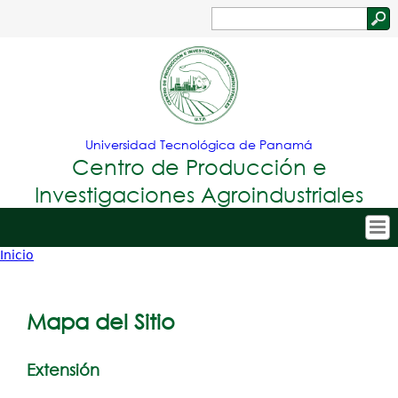
Jump to navigation
Buscar
Formulario
de
búsqueda
Universidad Tecnológica de Panamá
Centro de Producción e
Investigaciones Agroindustriales
Inicio
Tropical
Inicio
Usted
Menu
Nuestro Centro
está
Mapa del Sitio
Principal
Personal
aquí
Proyectos de Investigación
Extensión
Publicaciones